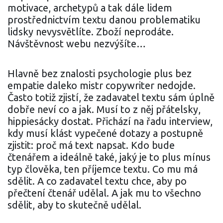
motivace, archetypů a tak dále lidem
prostřednictvím textu danou problematiku
lidsky nevysvětlíte. Zboží neprodáte.
Návštěvnost webu nezvýšíte…
Hlavně bez znalosti psychologie plus bez
empatie daleko mistr copywriter nedojde.
Často totiž zjistí, že zadavatel textu sám úplně
dobře neví co a jak. Musí to z něj přátelsky,
hippiesácky dostat. Přichází na řadu interview,
kdy musí klást vypečené dotazy a postupně
zjistit: proč má text napsat. Kdo bude
čtenářem a ideálně také, jaký je to plus mínus
typ člověka, ten příjemce textu. Co mu má
sdělit. A co zadavatel textu chce, aby po
přečtení čtenář udělal. A jak mu to všechno
sdělit, aby to skutečně udělal.