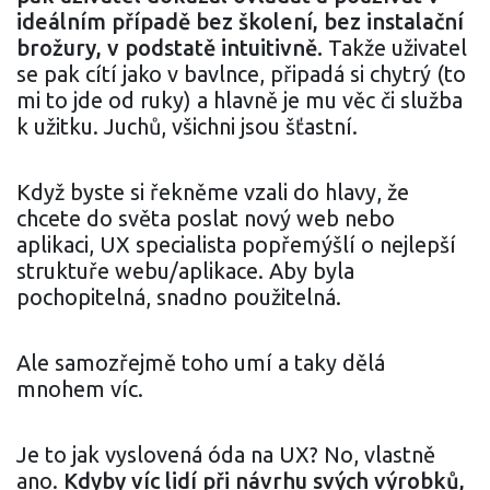
ideálním případě bez školení, bez instalační
brožury, v podstatě intuitivně.
Takže uživatel
se pak cítí jako v bavlnce, připadá si chytrý (to
mi to jde od ruky) a hlavně je mu věc či služba
k užitku. Juchů, všichni jsou šťastní.
Když byste si řekněme vzali do hlavy, že
chcete do světa poslat nový web nebo
aplikaci, UX specialista popřemýšlí o nejlepší
struktuře webu/aplikace. Aby byla
pochopitelná, snadno použitelná.
Ale samozřejmě toho umí a taky dělá
mnohem víc.
Je to jak vyslovená óda na UX? No, vlastně
ano.
Kdyby víc lidí při návrhu svých výrobků,