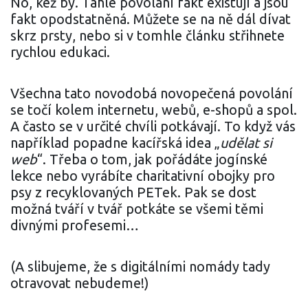
No, kéž by. Tahle povolání fakt existují a jsou
fakt opodstatněná. Můžete se na ně dál dívat
skrz prsty, nebo si v tomhle článku střihnete
rychlou edukaci.
Všechna tato novodobá novopečená povolání
se točí kolem internetu, webů, e-shopů a spol.
A často se v určité chvíli potkávají. To když vás
například popadne kacířská idea „
udělat si
web
“. Třeba o tom, jak pořádáte jogínské
lekce nebo vyrábíte charitativní obojky pro
psy z recyklovaných PETek. Pak se dost
možná tváří v tvář potkáte se všemi těmi
divnými profesemi…
(A slibujeme, že s digitálními nomády tady
otravovat nebudeme!)