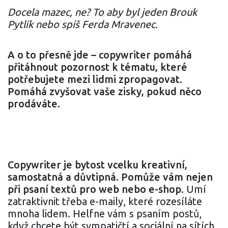
Docela mazec, ne? To aby byl jeden Brouk
Pytlík nebo spíš Ferda Mravenec.
A o to přesně jde – copywriter pomáhá
přitáhnout pozornost k tématu, které
potřebujete mezi lidmi zpropagovat.
Pomáhá zvyšovat vaše zisky, pokud něco
prodáváte.
Copywriter je bytost vcelku kreativní,
samostatná a důvtipná. Pomůže vám nejen
při psaní textů pro web nebo e-shop.
Umí
zatraktivnit třeba e-maily, které rozesíláte
mnoha lidem. Helfne vám s psaním postů,
když chcete být sympatičtí a sociální na sítích.