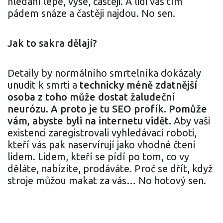
hledání lépe, výše, častěji. A lidi vás tím
pádem snáze a častěji najdou. No sen.
Jak to sakra dělají?
Detaily by normálního smrtelníka dokázaly
unudit k smrti a
technicky méně zdatnější
osoba z toho může dostat žaludeční
neurózu. A proto je tu SEO profík. Pomůže
vám, abyste byli na internetu vidět.
Aby vaši
existenci zaregistrovali vyhledávací roboti,
kteří vás pak naservírují jako vhodné čtení
lidem. Lidem, kteří se pídí po tom, co vy
děláte, nabízíte, prodáváte. Proč se dřít, když
stroje můžou makat za vás… No hotový sen.