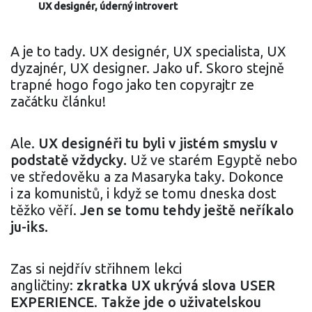
UX designér, úderný introvert
A je to tady. UX designér, UX specialista, UX
dyzajnér, UX designer. Jako uf. Skoro stejně
trapné hogo fogo jako ten copyrajtr ze
začátku článku!
Ale.
UX designéři tu byli v jistém smyslu v
podstatě vždycky.
Už ve starém Egyptě nebo
ve středověku a za Masaryka taky. Dokonce
i za komunistů, i když se tomu dneska dost
těžko věří.
Jen se tomu tehdy ještě neříkalo
ju-iks.
Zas si nejdřív střihnem lekci
angličtiny:
zkratka UX ukrývá slova USER
EXPERIENCE
.
Takže jde o uživatelskou