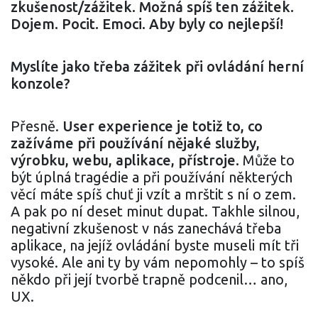
zkušenost/zážitek. Možná spíš ten zážitek.
Dojem. Pocit. Emoci. Aby byly co nejlepší!
Myslíte jako třeba zážitek při ovládání herní
konzole?
Přesně.
User experience je totiž to, co
zažíváme při používání nějaké služby,
výrobku, webu, aplikace, přístroje.
Může to
být úplná tragédie a při používání některých
věcí máte spíš chuť ji vzít a mrštit s ní o zem.
A pak po ní deset minut dupat. Takhle silnou,
negativní zkušenost v nás zanechává třeba
aplikace, na jejíž ovládání byste museli mít tři
vysoké. Ale ani ty by vám nepomohly – to spíš
někdo při její tvorbě trapně podcenil… ano,
UX.