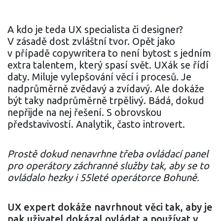
A kdo je teda UX specialista či designer?
V zásadě dost zvláštní tvor. Opět jako
v případě copywritera to není bytost s jedním
extra talentem, který spasí svět. UXák se řídí
daty. Miluje vylepšování věcí i procesů. Je
nadprůměrně zvědavý a zvídavý. Ale dokáže
být taky nadprůměrně trpělivý. Bádá, dokud
nepřijde na nej řešení. S obrovskou
představivostí. Analytik, často introvert.
Prostě dokud nenavrhne třeba ovládací panel
pro operátory záchranné služby tak, aby se to
ovládalo hezky i 55leté operátorce Bohuně.
UX expert dokáže navrhnout věci tak, aby je
pak uživatel dokázal ovládat a používat v