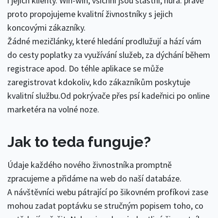
i jejich klienty. Win-win, všichni jsou šťastní, hurá. právě
proto propojujeme kvalitní živnostníky s jejich
koncovými zákazníky.
Žádné mezičlánky, které hledání prodlužují a hází vám
do cesty poplatky za využívání služeb, za dýchání během
registrace apod. Do téhle aplikace se může
zaregistrovat kdokoliv, kdo zákazníkům poskytuje
kvalitní službu.Od pokrývače přes psí kadeřnici po online
marketéra na volné noze.
Jak to teda funguje?
Údaje každého nového živnostníka promptně
zpracujeme a přidáme na web do naší databáze.
A návštěvníci webu pátrající po šikovném profíkovi zase
mohou zadat poptávku se stručným popisem toho, co