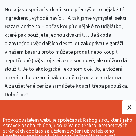
No, a jako správní srdcaři jsme přemýšleli o nějaké té
ingredienci, výhodě navíc… A tak jsme vymysleli sekci
Bazar! Znáte to – občas koupíte nějaké to udělátko,
které pak použijete jednou dvakrát… Je škoda
o zbytečnou věc dalších deset let zakopávat v garáži.
V našem bazaru proto můžete prodat nebo koupit
nepotřebné (ná)stroje. Sice nejsou nové, ale můžou dát
sloužit. Je to ekologické i ekonomické. Jo, a vložení
inzerátu do bazaru i nákup v něm jsou zcela zdarma.
A za ušetřené peníze si můžete koupit třeba papouška.
Dobré, ne?
X
Provozovatelem webu je společnost Rabog s.r.o., která jako
správce osobních údajů používá na těchto internetových
stránkách cookies za účelem zvýšení uživatelského