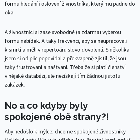
formu hledání i oslovení živnostníka, který mu padne do
oka.
A živnostníci si zase svobodně (a zdarma) vyberou
formu nabídek. A taky frekvenci, aby se neupracovali
k smrti a měli v repertoáru slovo dovolená. S několika
jsem si od plic popovídal a překvapeně zjistil, že jsou
taky frustrovaní a naštvaní. Třeba že si platí členství
v nějaké databázi, ale nezískají tím žádnou jistotu
zakázek.
No a co kdyby byly
spokojené obě strany?!
Aby nedošlo k mýlce: chceme spokojené živnostníky