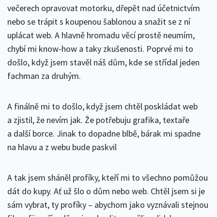
večerech opravovat motorku, dřepět nad účetnictvím
nebo se trápit s koupenou šablonou a snažit se z ní
uplácat web. A hlavně hromadu věcí prostě neumím,
chybí mi know-how a taky zkušenosti. Poprvé mi to
došlo, když jsem stavěl náš dům, kde se střídal jeden
fachman za druhým.
A finálně mi to došlo, když jsem chtěl poskládat web
a zjistil, že nevím jak. Že potřebuju grafika, textaře
a další borce. Jinak to dopadne blbě, bárak mi spadne
na hlavu a z webu bude paskvil
A tak jsem sháněl profíky, kteří mi to všechno pomůžou
dát do kupy. Ať už šlo o dům nebo web. Chtěl jsem si je
sám vybrat, ty profíky – abychom jako vyznávali stejnou