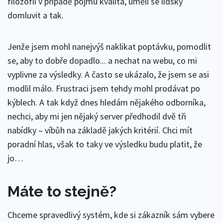
filozofii v případě pojmu kvalita, uměli se lidsky
domluvit a tak.
Jenže jsem mohl nanejvýš naklikat poptávku, pomodlit
se, aby to dobře dopadlo... a nechat na webu, co mi
vyplivne za výsledky. A často se ukázalo, že jsem se asi
modlil málo. Frustraci jsem tehdy mohl prodávat po
kýblech. A tak když dnes hledám nějakého odborníka,
nechci, aby mi jen nějaký server předhodil dvě tři
nabídky – víbůh na základě jakých kritérií. Chci mít
poradní hlas, však to taky ve výsledku budu platit, že
jo…
Máte to stejně?
Chceme spravedlivý systém, kde si zákazník sám vybere