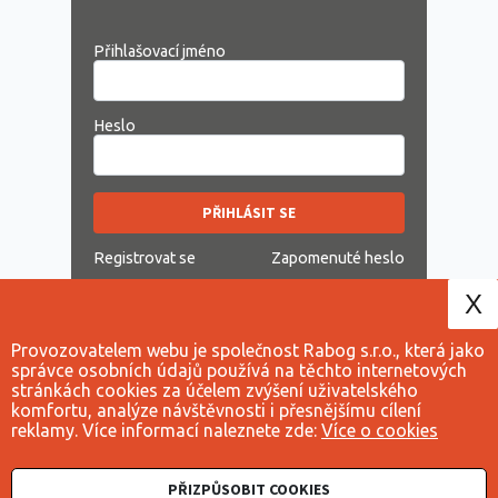
Přihlašovací jméno
Heslo
PŘIHLÁSIT SE
Registrovat se
Zapomenuté heslo
X
Provozovatelem webu je společnost Rabog s.r.o., která jako
správce osobních údajů používá na těchto internetových
stránkách cookies za účelem zvýšení uživatelského
komfortu, analýze návštěvnosti i přesnějšímu cílení
reklamy. Více informací naleznete zde:
Více o cookies
PŘIZPŮSOBIT COOKIES
Obchodní podmínky
Cookies