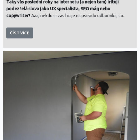
Taky vás poslední roky na internetu (a nejen tam) iritují
podezřelá slova jako UX specialista, SEO mág nebo
copywriter?
Aaa, někdo si zas hraje na pseudo odborníka, co.
ČÍST VÍCE