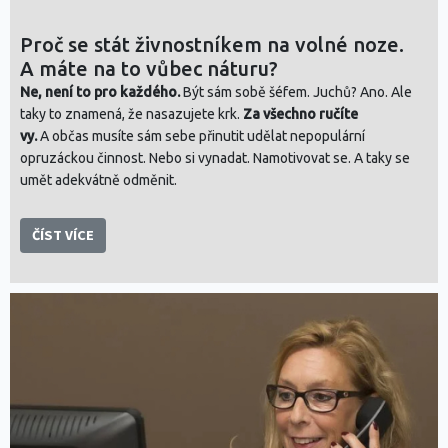
Proč se stát živnostníkem na volné noze.
A máte na to vůbec náturu?
Ne, není to pro každého.
Být sám sobě šéfem. Juchů? Ano. Ale
taky to znamená, že nasazujete krk.
Za všechno ručíte
vy.
A občas musíte sám sebe přinutit udělat nepopulární
opruzáckou činnost. Nebo si vynadat. Namotivovat se. A taky se
umět adekvátně odměnit.
ČÍST VÍCE