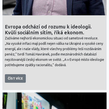
Evropa odchází od rozumu k ideologii.
Kvůli sociálním sítím, říká ekonom.
Zažíváme nejhorší ekonomickou situaci od sametové revoluce.
„Na vysoké inflaci mají podíl nejen válka na Ukrajině a vysoké ceny
energií, ale i naše vlády, které všechny problémy řeší rozdáváním
peněz,“ tvrdí Tomáš Havránek, podle mezinárodních databází
nejcitovanější český ekonom ve světě. „A v Evropě místo ideologie
potřebujeme zpátky racionalitu,“ dodává.
ČÍST VÍCE